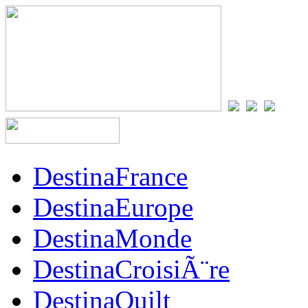
DestinaFrance
DestinaEurope
DestinaMonde
DestinaCroisiÃ¨re
DestinaQuilt