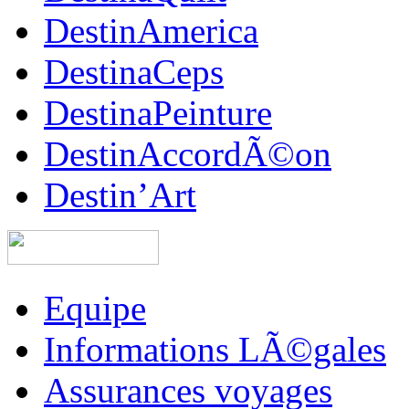
DestinAmerica
DestinaCeps
DestinaPeinture
DestinAccordÃ©on
Destin’Art
Equipe
Informations LÃ©gales
Assurances voyages