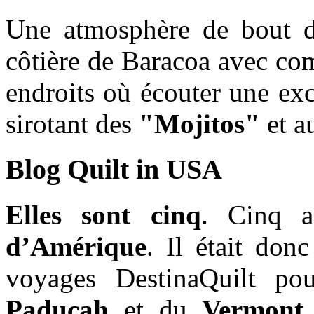
Une atmosphère de bout du
côtière de Baracoa avec c
endroits où écouter une exc
sirotant des
"Mojitos"
et a
Blog Quilt in USA
Elles sont cinq
. Cinq a
d’Amérique
. Il était donc
voyages DestinaQuilt po
Paducah
et du
Vermont