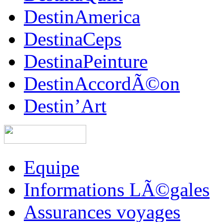
DestinAmerica
DestinaCeps
DestinaPeinture
DestinAccordÃ©on
Destin’Art
Equipe
Informations LÃ©gales
Assurances voyages