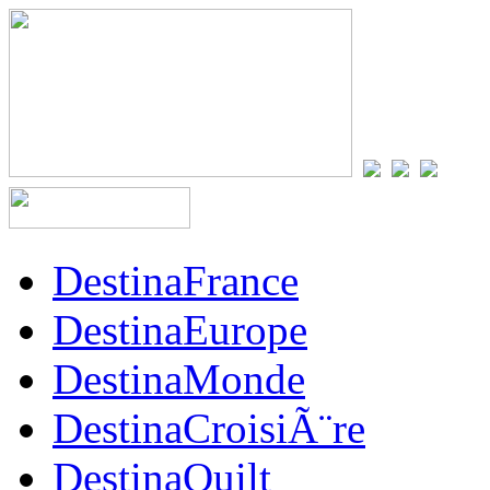
DestinaFrance
DestinaEurope
DestinaMonde
DestinaCroisiÃ¨re
DestinaQuilt